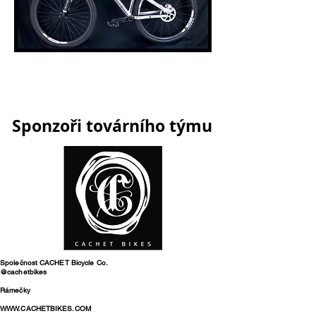
Sponzoři továrního týmu
Společnost CACHET Bicycle Co.
@cachetbikes
Rámečky
WWW.CACHETBIKES.COM