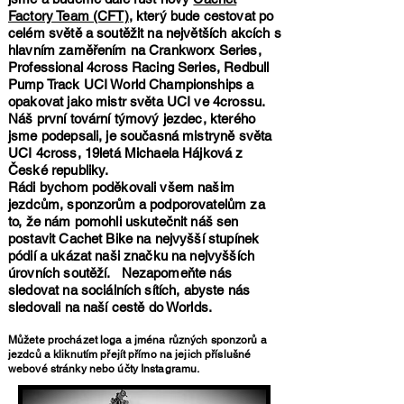
Factory Team (CFT),
který bude cestovat po
celém světě a soutěžit na největších akcích s
hlavním zaměřením na Crankworx Series,
Professional 4cross Racing Series, Redbull
Pump Track UCI World Championships a
opakovat jako mistr světa UCI ve 4crossu.
Náš první tovární týmový jezdec, kterého
jsme podepsali, je současná mistryně světa
UCI 4cross, 19letá Michaela Hájková z
České republiky.
Rádi bychom poděkovali všem našim
jezdcům, sponzorům a podporovatelům za
to, že nám pomohli uskutečnit náš sen
postavit Cachet Bike na nejvyšší stupínek
pódií a ukázat naši značku na nejvyšších
úrovních soutěží.
Nezapomeňte nás
sledovat na sociálních sítích, abyste nás
sledovali na naší cestě do Worlds.
Můžete procházet loga a jména různých sponzorů a
jezdců a kliknutím přejít přímo na jejich příslušné
webové stránky nebo účty Instagramu.