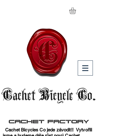
Cachet Bicycles Co jede závodit!!
Vytvořili
jsme a budeme dále růst nový
Cachet