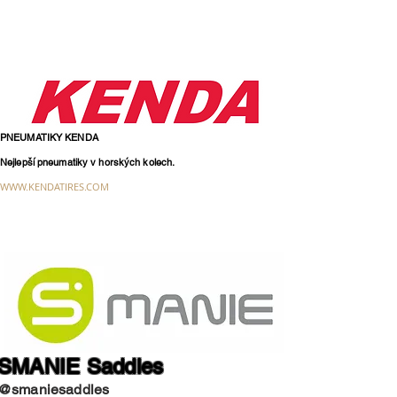
PNEUMATIKY KENDA
Nejlepší pneumatiky v horských kolech.
WWW.KENDATIRES.COM
SMANIE Saddles
@smaniesaddles