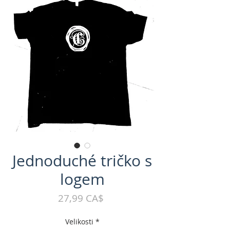
Jednoduché tričko s
logem
Cena
27,99 CA$
Velikosti
*